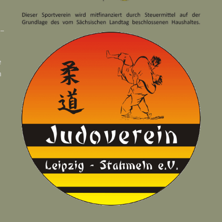
 –
e
n