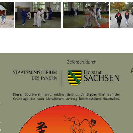
 –
e
n