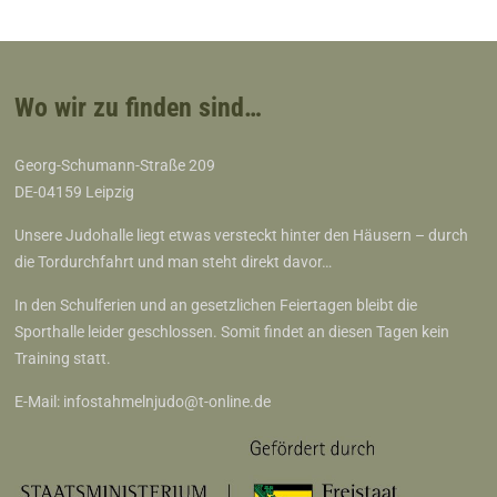
t
n
t
a
e
l
n
Wo wir zu finden sind…
t
-
u
Georg-Schumann-Straße 209
N
n
DE-04159 Leipzig
a
g
Unsere Judohalle liegt etwas versteckt hinter den Häusern – durch
v
e
die Tordurchfahrt und man steht direkt davor…
i
n
In den Schulferien und an gesetzlichen Feiertagen bleibt die
g
Sporthalle leider geschlossen. Somit findet an diesen Tagen kein
a
Training statt.
t
E-Mail:
infostahmelnjudo@t-online.de
i
o
n