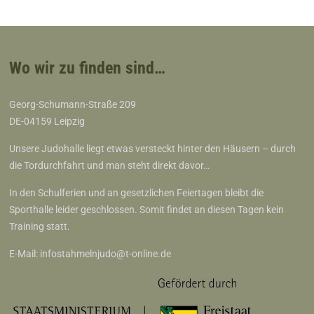
t
n
t
a
e
l
n
Wo wir zu finden sind…
t
-
u
Georg-Schumann-Straße 209
N
n
DE-04159 Leipzig
a
g
Unsere Judohalle liegt etwas versteckt hinter den Häusern – durch
v
e
die Tordurchfahrt und man steht direkt davor…
i
n
In den Schulferien und an gesetzlichen Feiertagen bleibt die
g
Sporthalle leider geschlossen. Somit findet an diesen Tagen kein
a
Training statt.
t
E-Mail:
infostahmelnjudo@t-online.de
i
o
n