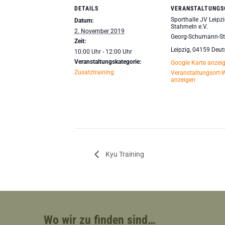
DETAILS
VERANSTALTUNGS
Sporthalle JV Leipzi
Datum:
Stahmeln e.V.
2. November 2019
Georg-Schumann-St
Zeit:
Leipzig
,
04159
Deut
10:00 Uhr - 12:00 Uhr
Veranstaltungskategorie:
Google Karte anzei
Zusatztraining
Veranstaltungsort-
anzeigen
Kyu Training
Wo wir zu finden sind…