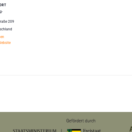
ORT
g-
raße 209
schland
gen
Website