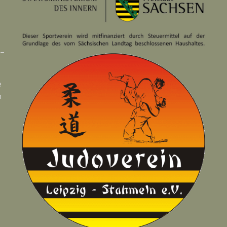
 –
e
n