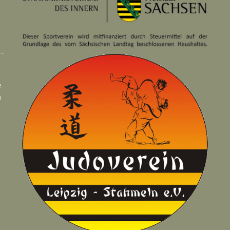
 –
e
n