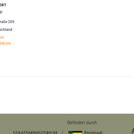
ORT
g-
raße 209
schland
gen
Website