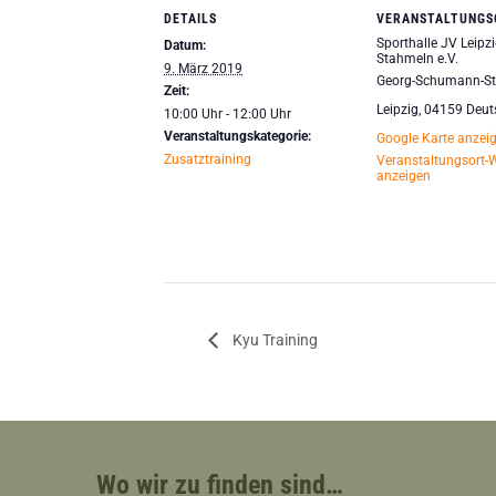
DETAILS
VERANSTALTUNGS
Sporthalle JV Leipzi
Datum:
Stahmeln e.V.
9. März 2019
Georg-Schumann-St
Zeit:
Leipzig
,
04159
Deut
10:00 Uhr - 12:00 Uhr
Veranstaltungskategorie:
Google Karte anzei
Zusatztraining
Veranstaltungsort-
anzeigen
Kyu Training
Wo wir zu finden sind…