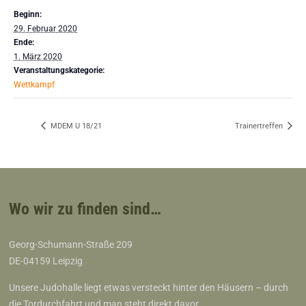
Beginn:
29. Februar 2020
Ende:
1. März 2020
Veranstaltungskategorie:
Wettkampf
MDEM U 18/21
Trainertreffen
Wo wir zu finden sind…
Georg-Schumann-Straße 209
DE-04159 Leipzig
Unsere Judohalle liegt etwas versteckt hinter den Häusern – durch
die Tordurchfahrt und man steht direkt davor…