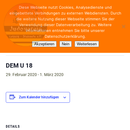
Diese Webseite nutzt Cookies, Analysedienste und
eingebettete Verbindungen zu externen Webdiensten. Durch
die weitere Nutzung dieser Webseite stimmen Sie der
Verwendung dieser Datenverarbeitung zu. Weitere
Informationen entnehmen Sie bitte unserer
Datenschutzerklärung.
« Alle Veranstaltungen
Akzeptieren
Nein
Weiterlesen
Diese Veranstaltung hat bereits stattgefunden.
DEM U 18
29. Februar 2020
-
1. März 2020
Zum Kalender hinzufügen
DETAILS