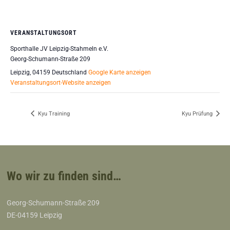
VERANSTALTUNGSORT
Sporthalle JV Leipzig-Stahmeln e.V.
Georg-Schumann-Straße 209
Leipzig
,
04159
Deutschland
Google Karte anzeigen
Veranstaltungsort-Website anzeigen
Kyu Training
Kyu Prüfung
Wo wir zu finden sind…
Georg-Schumann-Straße 209
DE-04159 Leipzig