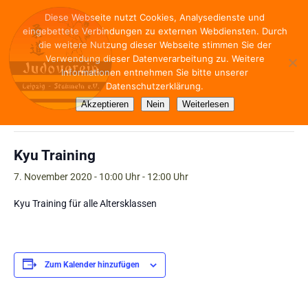
Diese Webseite nutzt Cookies, Analysedienste und
eingebettete Verbindungen zu externen Webdiensten. Durch
die weitere Nutzung dieser Webseite stimmen Sie der
Verwendung dieser Datenverarbeitung zu. Weitere
Informationen entnehmen Sie bitte unserer
Datenschutzerklärung.
« Alle Veranstaltungen
Akzeptieren
Nein
Weiterlesen
Diese Veranstaltung hat bereits stattgefunden.
Kyu Training
7. November 2020 - 10:00 Uhr
-
12:00 Uhr
Kyu Training für alle Altersklassen
Zum Kalender hinzufügen