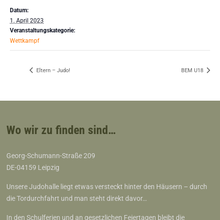
Datum:
1. April 2023
Veranstaltungskategorie:
Wettkampf
Eltern – Judo!
BEM U18
Wo wir zu finden sind…
Georg-Schumann-Straße 209
DE-04159 Leipzig
Unsere Judohalle liegt etwas versteckt hinter den Häusern – durch
die Tordurchfahrt und man steht direkt davor…
In den Schulferien und an gesetzlichen Feiertagen bleibt die