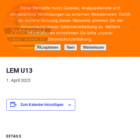
Diese Webseite nutzt Cookies, Analysedienste und
eingebettete Verbindungen zu externen Webdiensten. Durch
die weitere Nutzung dieser Webseite stimmen Sie der
Verwendung dieser Datenverarbeitung zu. Weitere
Informationen entnehmen Sie bitte unserer
Datenschutzerklärung.
« Alle Veranstaltungen
Akzeptieren
Nein
Weiterlesen
Diese Veranstaltung hat bereits stattgefunden.
LEM U13
1. April 2023
Zum Kalender hinzufügen
DETAILS