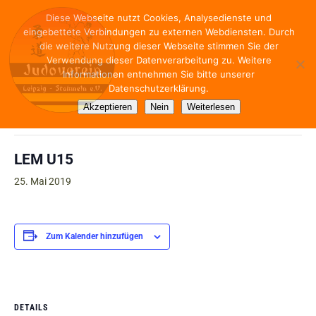
Diese Webseite nutzt Cookies, Analysedienste und
eingebettete Verbindungen zu externen Webdiensten. Durch
die weitere Nutzung dieser Webseite stimmen Sie der
Verwendung dieser Datenverarbeitung zu. Weitere
Informationen entnehmen Sie bitte unserer
Datenschutzerklärung.
« Alle Veranstaltungen
Akzeptieren
Nein
Weiterlesen
Diese Veranstaltung hat bereits stattgefunden.
LEM U15
25. Mai 2019
Zum Kalender hinzufügen
DETAILS