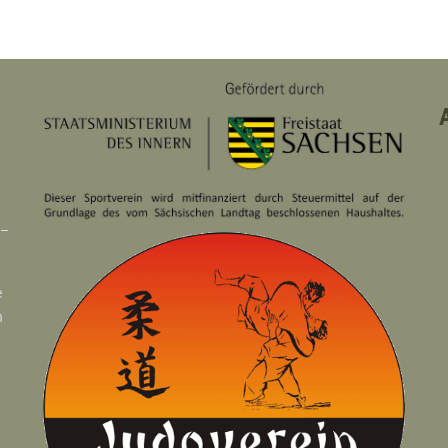
 –
e
n