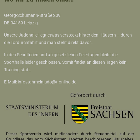
Georg-Schumann-Straße 209
DE-04159 Leipzig
Unsere Judohalle liegt etwas versteckt hinter den Häusern – durch
die Tordurchfahrt und man steht direkt davor…
In den Schulferien und an gesetzlichen Feiertagen bleibt die
Sporthalle leider geschlossen. Somit findet an diesen Tagen kein
Training statt.
E-Mail:
infostahmelnjudo@t-online.de