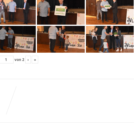
von
2
›
»