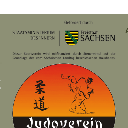
 –
e
n