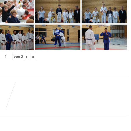
von
2
›
»