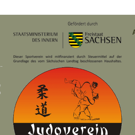
 –
e
n