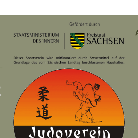
 –
e
n