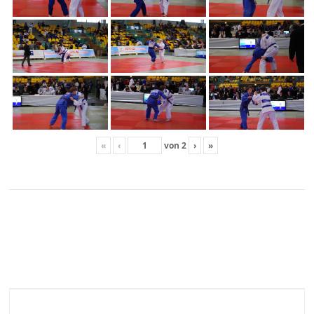
«
‹
von
2
›
»