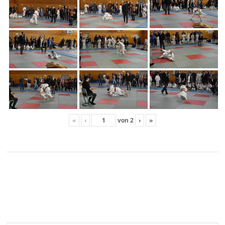
«
‹
von
2
›
»