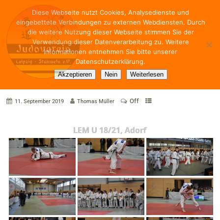
Diese Webseite nutzt Cookies, Analysedienste und
eingebettete Verbindungen zu externen Webdiensten. Durch
die weitere Nutzung dieser Webseite stimmen Sie der
Verwendung dieser Datenverarbeitung zu. Weitere
Informationen entnehmen Sie bitte unserer
Datenschutzerklärung.
LEM U 18/21, Adorf
Akzeptieren
Nein
Weiterlesen
Off
11. September 2019
Thomas Müller
LEM U 18/21, Adorf