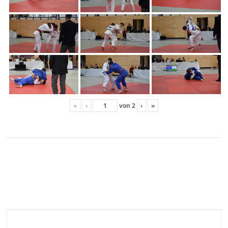
«
‹
von
2
›
»