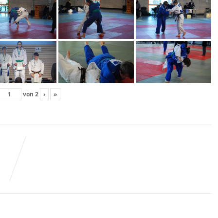
von
2
›
»