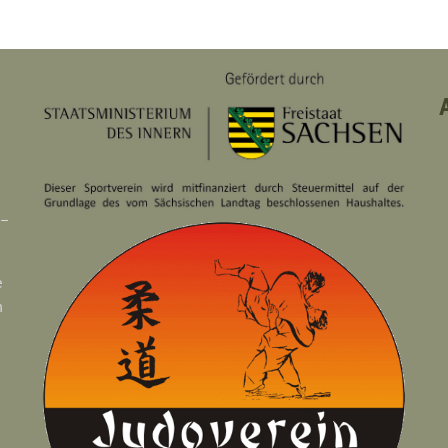
 –
e
n