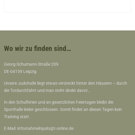
Wo wir zu finden sind…
Georg-Schumann-Straße 209
DE-04159 Leipzig
Unsere Judohalle liegt etwas versteckt hinter den Häusern – durch
die Tordurchfahrt und man steht direkt davor…
In den Schulferien und an gesetzlichen Feiertagen bleibt die
Sporthalle leider geschlossen. Somit findet an diesen Tagen kein
Training statt.
E-Mail:
infostahmelnjudo@t-online.de