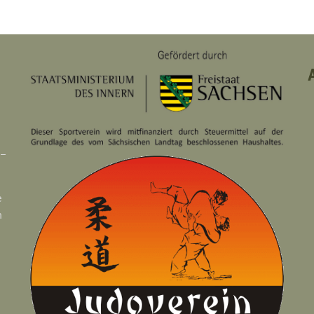
 –
e
n