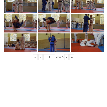
«
‹
von
5
›
»