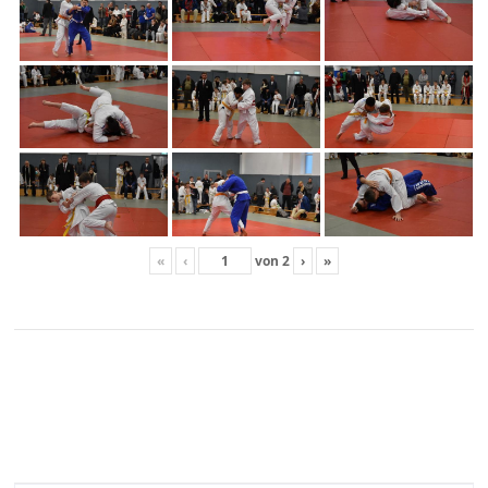
«
‹
von
2
›
»