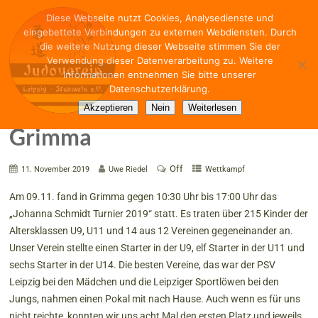
Diese Webseite nutzt Cookies, Analysedienste und
eingebettete Verbindungen zu externen Webdiensten. Durch
die weitere Nutzung dieser Webseite stimmen Sie der
Verwendung dieser Datenverarbeitung zu. Weitere
Informationen entnehmen Sie bitte unserer
Datenschutzerklärung.
Johanna Schmidt Turnier
Akzeptieren
Nein
Weiterlesen
Grimma
Off
11. November 2019
Uwe Riedel
Wettkampf
Am
09.11.
fand in
Grimma
gegen 10:30 Uhr bis 17:00 Uhr das
„Johanna Schmidt Turnier 2019“ statt. Es traten über 215 Kinder der
Altersklassen U9, U11 und 14 aus 12 Vereinen gegeneinander an.
Unser Verein stellte einen Starter in der U9, elf Starter in der U11 und
sechs Starter in der U14. Die besten Vereine, das war der PSV
Leipzig
bei den Mädchen und die Leipziger Sportlöwen bei den
Jungs, nahmen einen Pokal mit nach Hause. Auch wenn es für uns
nicht reichte, konnten wir uns acht Mal den ersten Platz und jeweils