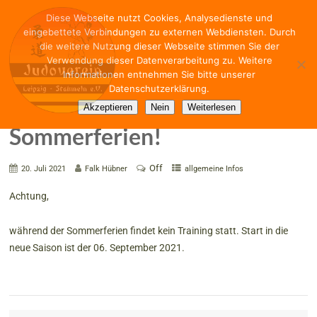
Diese Webseite nutzt Cookies, Analysedienste und
eingebettete Verbindungen zu externen Webdiensten. Durch
die weitere Nutzung dieser Webseite stimmen Sie der
Verwendung dieser Datenverarbeitung zu. Weitere
Informationen entnehmen Sie bitte unserer
Datenschutzerklärung.
Kein Training während der
Akzeptieren
Nein
Weiterlesen
Sommerferien!
Off
20. Juli 2021
Falk Hübner
allgemeine Infos
Achtung,
während der Sommerferien findet kein Training statt. Start in die
neue Saison ist der 06. September 2021.