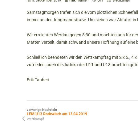
Off
5. September 2019
Falk Hübner
Wettkampf
Samstagmorgen trafen sich die vom plötzlichen Schneefal
immer an der Jungmannstraße. Um sieben war Abfahrt in 
Wir erreichten Werdau gegen 8:30 und machten uns für den
Matten verteilt, damit schwand unsere Hoffnung auf eine 
Schließlich beendeten wir den Wettkampftag mit 2 x 5., 4 x 3
zufrieden, auch die Judoka der U11 und U13 brachten gute 
Erik Taubert
vorherige Nachricht
LEM U13 Rodewisch am 13.04.2019
Wettkampf