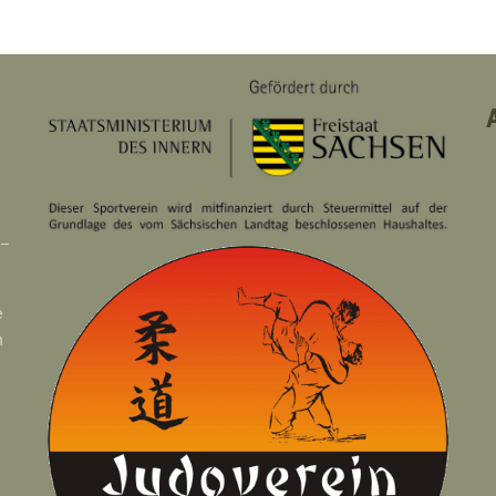
 –
e
n