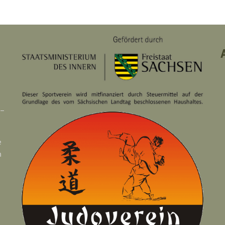
 –
e
n