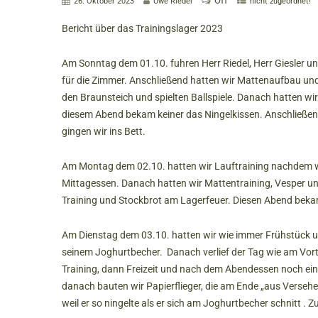
Off
26. Oktober 2023
Uwe Riedel
nicht zugeordnet!
Bericht über das Trainingslager 2023
Am Sonntag dem 01.10. fuhren Herr Riedel, Herr Giesler un
für die Zimmer. Anschließend hatten wir Mattenaufbau und
den Braunsteich und spielten Ballspiele. Danach hatten w
diesem Abend bekam keiner das Ningelkissen. Anschließe
gingen wir ins Bett.
Am Montag dem 02.10. hatten wir Lauftraining nachdem wir
Mittagessen. Danach hatten wir Mattentraining, Vesper u
Training und Stockbrot am Lagerfeuer. Diesen Abend bekam
Am Dienstag dem 03.10. hatten wir wie immer Frühstück un
seinem Joghurtbecher. Danach verlief der Tag wie am Vor
Training, dann Freizeit und nach dem Abendessen noch ein
danach bauten wir Papierflieger, die am Ende „aus Versehe
weil er so ningelte als er sich am Joghurtbecher schnitt . Zul