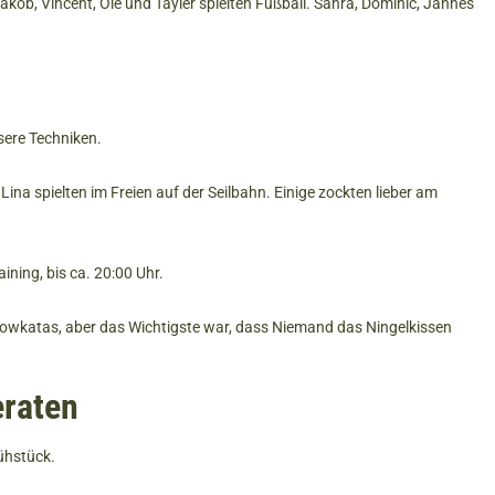
akob, Vincent, Ole und Tayler spielten Fußball. Sahra, Dominic, Jannes
sere Techniken.
ina spielten im Freien auf der Seilbahn. Einige zockten lieber am
ning, bis ca. 20:00 Uhr.
howkatas, aber das Wichtigste war, dass Niemand das Ningelkissen
eraten
ühstück.