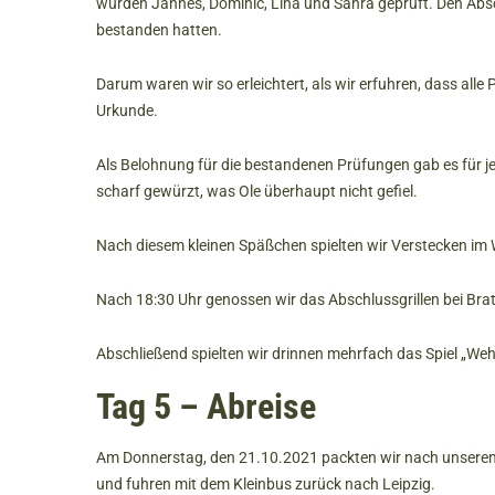
wurden Jannes, Dominic, Lina und Sahra geprüft. Den Absc
bestanden hatten.
Darum waren wir so erleichtert, als wir erfuhren, dass all
Urkunde.
Als Belohnung für die bestandenen Prüfungen gab es für je
scharf gewürzt, was Ole überhaupt nicht gefiel.
Nach diesem kleinen Späßchen spielten wir Verstecken im Wa
Nach 18:30 Uhr genossen wir das Abschlussgrillen bei Bra
Abschließend spielten wir drinnen mehrfach das Spiel „We
Tag 5 – Abreise
Am Donnerstag, den 21.10.2021 packten wir nach unsere
und fuhren mit dem Kleinbus zurück nach Leipzig.