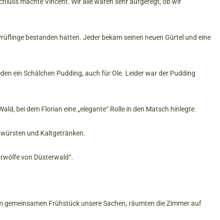
hluss machte Vincent. Wir alle waren sehr aufgeregt, ob wir
e Prüflinge bestanden hatten. Jeder bekam seinen neuen Gürtel und eine
den ein Schälchen Pudding, auch für Ole. Leider war der Pudding
ld, bei dem Florian eine „elegante“ Rolle in den Matsch hinlegte.
twürsten und Kaltgetränken.
hrwölfe von Düsterwald“.
m gemeinsamen Frühstück unsere Sachen, räumten die Zimmer auf