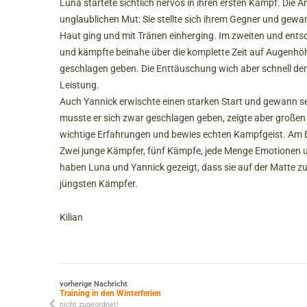
Luna startete sichtlich nervös in ihren ersten Kampf. Di
unglaublichen Mut: Sie stellte sich ihrem Gegner und gewan
Haut ging und mit Tränen einherging. Im zweiten und ents
und kämpfte beinahe über die komplette Zeit auf Augenhöh
geschlagen geben. Die Enttäuschung wich aber schnell dem 
Leistung.
Auch Yannick erwischte einen starken Start und gewann s
musste er sich zwar geschlagen geben, zeigte aber großen E
wichtige Erfahrungen und bewies echten Kampfgeist. Am En
Zwei junge Kämpfer, fünf Kämpfe, jede Menge Emotionen u
haben Luna und Yannick gezeigt, dass sie auf der Matte zu
jüngsten Kämpfer.
Kilian
vorherige Nachricht
Training in den Winterferien
nicht zugeordnet!