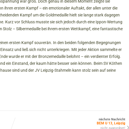
e Anspannung war groß. Doch genau in diesem Moment zeigte sie
n ihren ersten Kampf – ein emotionaler Auftakt, der allen unter die
cheidenden Kampf um die Goldmedaille hielt sie lange stark dagegen
e. Kurz vor Schluss musste sie sich jedoch durch eine Ippon-Wertung
Stolz – Silbermedaille bei ihrem ersten Wettkampf, eine fantastische
einen ersten Kampf souverän. In den beiden folgenden Begegnungen
insatz und ließ sich nicht unterkriegen. Mit jeder Aktion sammelte er
de wurde er mit der Bronzemedaille belohnt – ein verdienter Erfolg.
nd ein Einstand, der kaum hätte besser sein können. Beim SV Köthen
hause sind und der JV Leipzig-Stahmeln kann stolz sein auf seine
nächste Nachricht
BEM U 13, Leipzig
nicht zugeordnet!