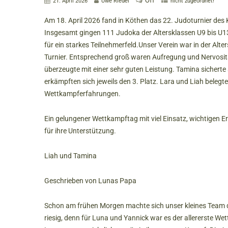
Off
21. April 2026
Uwe Riedel
nicht zugeordnet!
Am 18. April 2026 fand in Köthen das 22. Judoturnier des 
Insgesamt gingen 111 Judoka der Altersklassen U9 bis U1
für ein starkes Teilnehmerfeld.Unser Verein war in der Alte
Turnier. Entsprechend groß waren Aufregung und Nervositä
überzeugte mit einer sehr guten Leistung. Tamina sicherte
erkämpften sich jeweils den 3. Platz. Lara und Liah belegt
Wettkampferfahrungen.
Ein gelungener Wettkampftag mit viel Einsatz, wichtigen E
für ihre Unterstützung.
Liah und Tamina
Geschrieben von Lunas Papa
Schon am frühen Morgen machte sich unser kleines Team 
riesig, denn für Luna und Yannick war es der allererste 