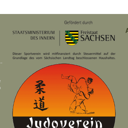
 –
e
n